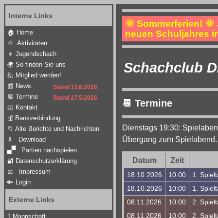
Interne Links
🌞 Sommerferien! 🌞
🏠 Home
neuen Schuljahres i
♔ Aktivitäten
👦 Jugendschach
Schachclub Dr
🌍 So finden Sie uns
🙋 Mitglied werden!
📰 News
Stand 13.6.2026
📆 Termine
Stand 27.5.2026
📆 Termine
📧 Kontakt
💰 Bankverbindung
Dienstags 19:30: Spielabend
📁 Alte Berichte und Nachrichten
Übergang zum Spielabend. 
⇩ Download
🙾 Partien nachspielen
Datum
Zeit
🔐 Datenschutzerklärung
⚖ Impressum
18.10.2026
10:00
1. Spie
🔑 Login
18.10.2026
10:00
1. Spiel
Externe Links
08.11.2026
10:00
2. Spiel
08.11.2026
10:00
2. Spiel
1.Mannschaft