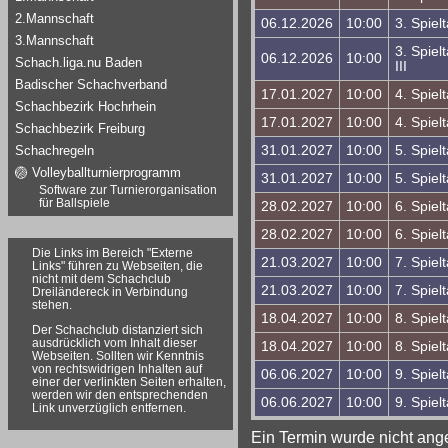
2.Mannschaft
06.12.2026
10:00
3. Spie
3.Mannschaft
3. Spiel
06.12.2026
10:00
Schach.liga.nu Baden
III
Badischer Schachverband
17.01.2027
10:00
4. Spiel
Schachbezirk Hochrhein
17.01.2027
10:00
4. Spiel
Schachbezirk Freiburg
Schachregeln
31.01.2027
10:00
5. Spiel
🏐 Volleyballturnierprogramm
31.01.2027
10:00
5. Spiel
Software zur Turnierorganisation
für Ballspiele
28.02.2027
10:00
6. Spie
28.02.2027
10:00
6. Spiel
Die Links im Bereich "Externe
21.03.2027
10:00
7. Spiel
Links" führen zu Webseiten, die
nicht mit dem Schachclub
21.03.2027
10:00
7. Spiel
Dreiländereck in Verbindung
stehen.
18.04.2027
10:00
8. Spiel
Der Schachclub distanziert sich
ausdrücklich vom Inhalt dieser
18.04.2027
10:00
8. Spiel
Webseiten. Sollten wir Kenntnis
von rechtswidrigen Inhalten auf
06.06.2027
10:00
9. Spiel
einer der verlinkten Seiten erhalten,
werden wir den entsprechenden
06.06.2027
10:00
9. Spiel
Link unverzüglich entfernen.
Ein Termin wurde nicht angez